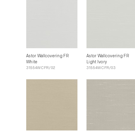
Astor Wallcovering FR
Astor Wallcovering FR
White
Light Ivory
31554WCFR/02
31554WCFR/03