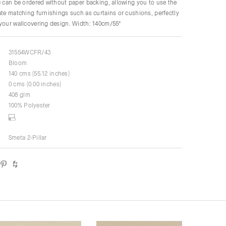
c can be ordered without paper backing, allowing you to use the
ate matching furnishings such as curtains or cushions, perfectly
your wallcovering design. Width: 140cm/55"
31554WCFR/43
Bloom
140 cms (55.12 inches)
0 cms (0.00 inches)
408 glm
100% Polyester
Smeta 2-Pillar