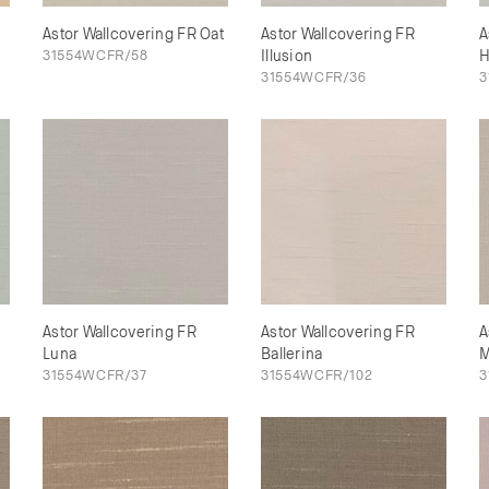
Astor Wallcovering FR Oat
Astor Wallcovering FR
A
31554WCFR/58
Illusion
H
31554WCFR/36
3
Astor Wallcovering FR
Astor Wallcovering FR
A
Luna
Ballerina
M
31554WCFR/37
31554WCFR/102
3