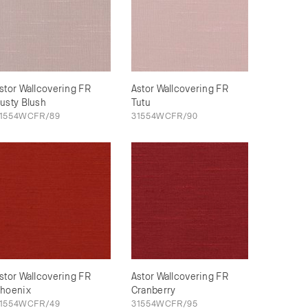
stor Wallcovering FR
Astor Wallcovering FR
usty Blush
Tutu
1554WCFR/89
31554WCFR/90
stor Wallcovering FR
Astor Wallcovering FR
hoenix
Cranberry
1554WCFR/49
31554WCFR/95