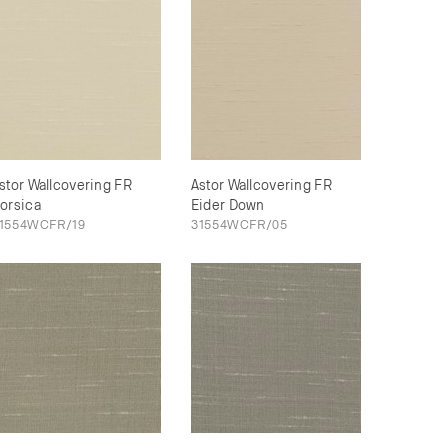
stor Wallcovering FR
Astor Wallcovering FR
orsica
Eider Down
1554WCFR/19
31554WCFR/05