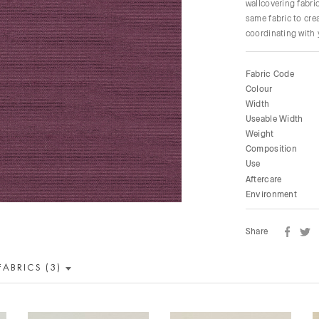
wallcovering fabri
same fabric to cre
coordinating with 
Fabric Code
Colour
Width
Useable Width
Weight
Composition
Use
Aftercare
Environment
Share
FABRICS (3)