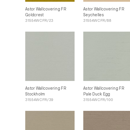
Astor Wallcovering FR
Astor Wallcovering FR
Goldcrest
Seychelles
31554WCFR/23
31554WCFR/88
Astor Wallcovering FR
Astor Wallcovering FR
Stockholm
Pale Duck Egg
31554WCFR/39
31554WCFR/100