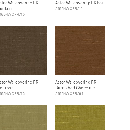
stor Wallcovering FR
Astor Wallcovering FR Koi
uckoo
31554WCFR/12
1554WCFR/10
stor Wallcovering FR
Astor Wallcovering FR
ourbon
Burnished Chocolate
1554WCFR/13
31554WCFR/64