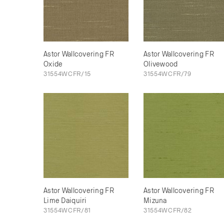
Astor Wallcovering FR
Astor Wallcovering FR
Oxide
Olivewood
31554WCFR/15
31554WCFR/79
Astor Wallcovering FR
Astor Wallcovering FR
Lime Daiquiri
Mizuna
31554WCFR/81
31554WCFR/82