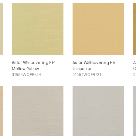
Astor Wallcovering FR
Astor Wallcovering FR
A
Mellow Yellow
Grapefruit
G
31554WCFR/84
31554WCFR/21
3