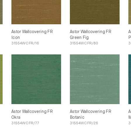
Astor Wallcovering FR
Astor Wallcovering FR
A
Icon
Green Fig
P
31554WCFR/16
31554WCFR/80
3
Astor Wallcovering FR
Astor Wallcovering FR
A
Okra
Botanic
M
31554WCFR/77
31554WCFR/26
3