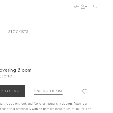
Login
STOCKISTS
covering Bloom
LLECTION
LE TO BAG
FIND A STOCKIST
ng the opulent look and feel of a natural silk dupion, Astor is a
 that offers practicality with an unmistakable touch of luxury. The