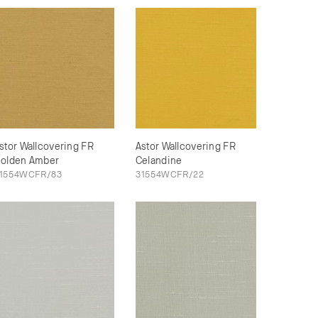
stor Wallcovering FR
Astor Wallcovering FR
olden Amber
Celandine
1554WCFR/83
31554WCFR/22