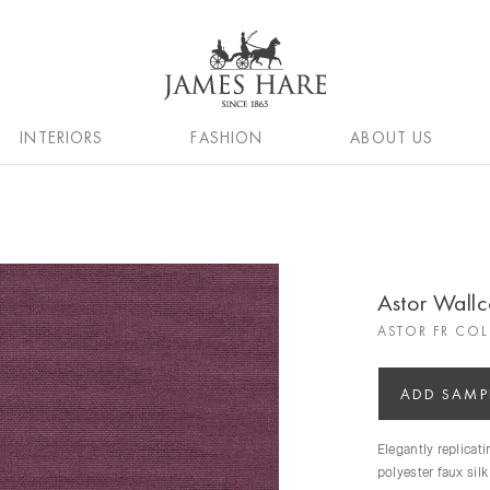
INTERIORS
FASHION
ABOUT US
Astor Wall
ASTOR FR CO
ADD SAMP
Elegantly replicati
polyester faux silk