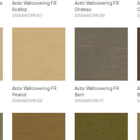
ea
Astor Wallcovering FR
Astor Wallcovering FR
A
Scallop
Chateau
C
31554WCFR/07
31554WCFR/29
3
Astor Wallcovering FR
Astor Wallcovering FR
A
Peanut
Barn
B
31554WCFR/20
31554WCFR/11
3